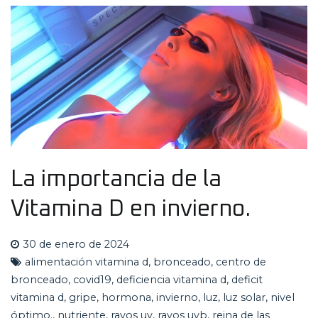
La importancia de la
Vitamina D en invierno.
30 de enero de 2024
alimentación vitamina d
,
bronceado
,
centro de
bronceado
,
covid19
,
deficiencia vitamina d
,
deficit
vitamina d
,
gripe
,
hormona
,
invierno
,
luz
,
luz solar
,
nivel
óptimo.
,
nutriente
,
rayos uv
,
rayos uvb
,
reina de las