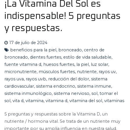
¡La Vitamina Del Sol es
indispensable! 5 preguntas
y respuestas.
17 de julio de 2024
beneficios para la piel
,
bronceado
,
centro de
bronceado
,
dientes fuertes
,
estilo de vida saludable
,
fuente vitamina d
,
huesos fuertes
,
la piel
,
luz solar
,
micronutriente
,
músculos fuertes
,
nutriente
,
rayos uv
,
rayos uva
,
rayos uvb
,
reducción del dolor
,
sistema
cardiovascular
,
sistema endocrino
,
sistema inmune
,
sistema inmunológico
,
sistema nervioso
,
sol
,
tomar el
sol
,
vita d
,
vitamina
,
vitamina d
,
vitamina del sol
,
vitaminas
5 preguntas y respuestas sobre la Vitamina D, un
nutriente / hormona vital. Se trata de un nutriente muy
importante por su amplia influencia en nuestra salud.