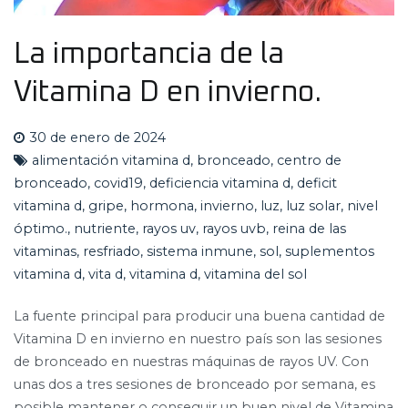
La importancia de la
Vitamina D en invierno.
30 de enero de 2024
alimentación vitamina d
,
bronceado
,
centro de
bronceado
,
covid19
,
deficiencia vitamina d
,
deficit
vitamina d
,
gripe
,
hormona
,
invierno
,
luz
,
luz solar
,
nivel
óptimo.
,
nutriente
,
rayos uv
,
rayos uvb
,
reina de las
vitaminas
,
resfriado
,
sistema inmune
,
sol
,
suplementos
vitamina d
,
vita d
,
vitamina d
,
vitamina del sol
La fuente principal para producir una buena cantidad de
Vitamina D en invierno en nuestro país son las sesiones
de bronceado en nuestras máquinas de rayos UV. Con
unas dos a tres sesiones de bronceado por semana, es
posible mantener o conseguir un buen nivel de Vitamina