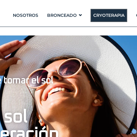
NOSOTROS
BRONCEADO
CRYOTERAPIA
 tomar el sol
 sol
eración