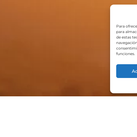
Para ofrece
para almace
de estas t
navegación 
consentimie
funciones.
A