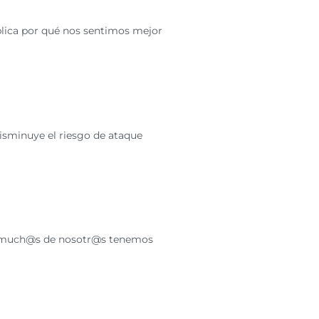
xplica por qué nos sentimos mejor
disminuye el riesgo de ataque
sto much@s de nosotr@s tenemos