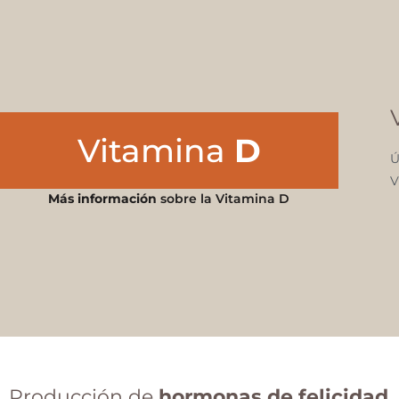
Vitamina
D
Ú
V
Más información
sobre la Vitamina D
Producción de
hormonas de felicidad