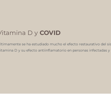
Vitamina D y
COVID
ltimamente se ha estudiado mucho el efecto restaurativo del s
itamina D y su efecto antiinflamatorio en personas infectadas y