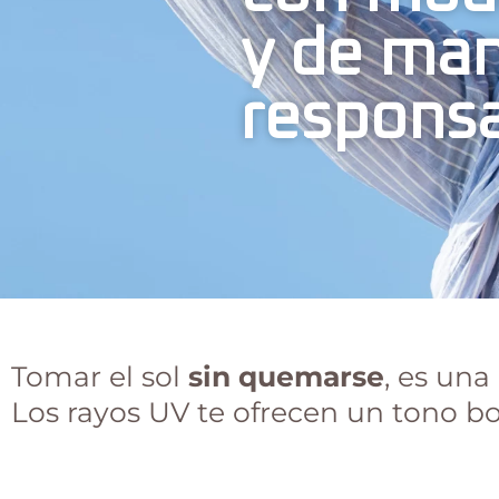
y de ma
respons
Tomar el sol
sin quemarse
, es una
Los rayos UV te ofrecen un tono bo