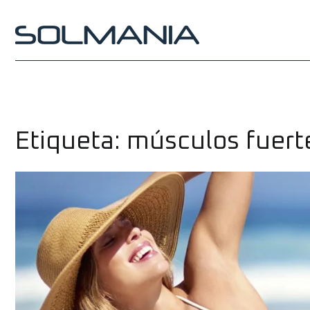
Saltar
al
contenido
Etiqueta:
músculos fuert