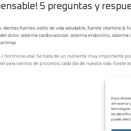
spensable! 5 preguntas y respu
o
,
dientes fuertes
,
estilo de vida saludable
,
fuente vitamina d
,
h
del dolor
,
sistema cardiovascular
,
sistema endocrino
,
sistema
itaminas
 / hormona vital. Se trata de un nutriente muy importante por
ial para cientos de procesos, cada día de nuestra vida. Existe
Para ofrece
almacenar y/
tecnologías
las identifi
puede afect