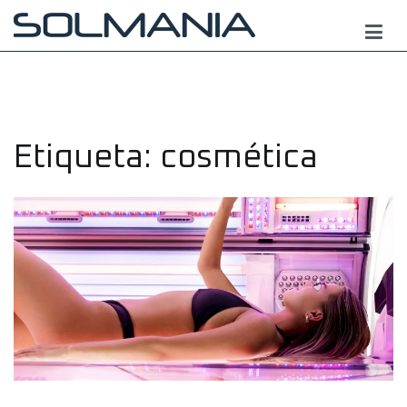
Saltar
al
contenido
Etiqueta:
cosmética