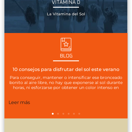
VITAMINA D
La Vitamina del Sol
BLOG
disfrutar del sol este verano
Indoor / outdoor, 2 for
como combi
ener o intensificar ese bronceado
no hay que exponerse al sol durante
Conseguir un bronceado boni
e por obtener un color intenso en
no depende únicamente de la 
cos días. Se ...
de cómo se gestionan las ses
y outdoor. Comb
Leer más